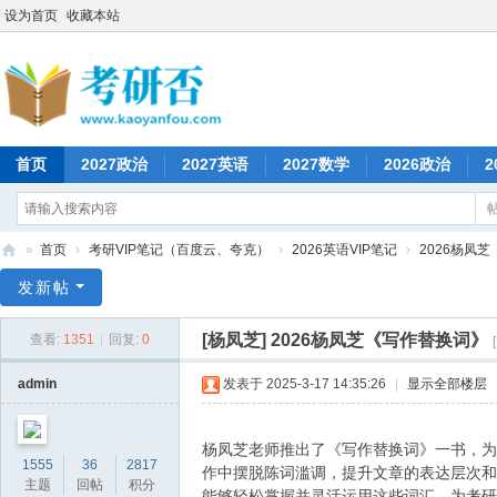
设为首页
收藏本站
首页
2027政治
2027英语
2027数学
2026政治
2
»
首页
›
考研VIP笔记（百度云、夸克）
›
2026英语VIP笔记
›
2026杨凤
考
发新帖
研
[杨凤芝]
2026杨凤芝《写作替换词》
查看:
1351
|
回复:
0
否
admin
发表于 2025-3-17 14:35:26
|
显示全部楼层
杨凤芝老师推出了《写作替换词》一书，为
1555
36
2817
作中摆脱陈词滥调，提升文章的表达层次和
主题
回帖
积分
能够轻松掌握并灵活运用这些词汇，为考研