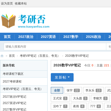
设为首页
收藏本站
首页
2027政治
2027英语
2027数学
2026政治
2
»
首页
›
考研VIP笔记（百度云、夸克）
›
2026数学VIP笔记
考
2026数学VIP笔记
版块导航
今日:
0
|
主题:
221
研
考研课程下载区
否
发新帖
2027考研课程
考研VIP笔记（百度云、夸克）
全部
张宇
22
李永乐
13
武
2027政治VIP笔记
王式安
3
大头圆
3
李晓芳
3
2027英语VIP笔记
没咋了
7
夜雨
4
777
4
王
2027数学VIP笔记