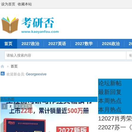
设为首页
收藏本站
首页
2027政治
2027英语
2027数学
2026政治
2
»
首页
欢迎新会员:
Georgeexive
考
论坛新帖
研
最新回复
否
论坛热图
本周热点
1
2
3
4
5
本月热点
1
2027肖秀
2
2027苏一《