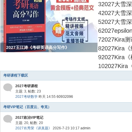
3
2027大
4
2027大
5
2027大
6
2027eps
7
2027Kir
2027王江涛《考研英语高分写作》
8
2027Ki
9
2027Ki
10
2027K
考研课程下载区
2027考研课程
主题: 3
,
帖数: 23
2027考研数学
昨天 14:55
60932096
考研VIP笔记（百度云、夸克）
2027政治VIP笔记
主题: 20
,
帖数: 20
2027肖秀荣《讲真题》
2026-7-23 10:17
admin