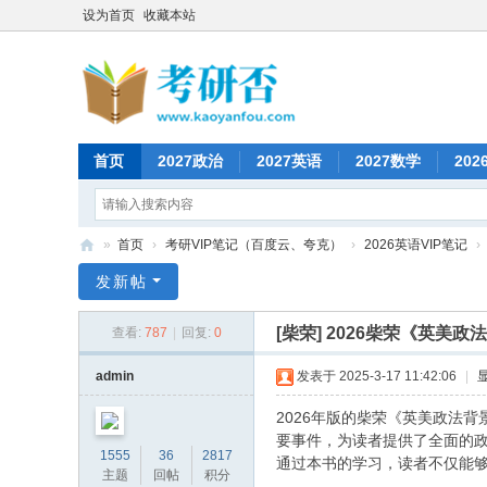
设为首页
收藏本站
首页
2027政治
2027英语
2027数学
202
»
首页
›
考研VIP笔记（百度云、夸克）
›
2026英语VIP笔记
›
考
发新帖
研
[柴荣]
2026柴荣《英美政
查看:
787
|
回复:
0
否
admin
发表于 2025-3-17 11:42:06
|
2026年版的柴荣《英美政法
要事件，为读者提供了全面的
1555
36
2817
通过本书的学习，读者不仅能
主题
回帖
积分