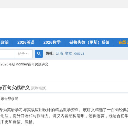
6政治
2026英语
2026数学
链接失效（更新）反馈
在线
热搜:
活动
交友
discuz
帖子
搜
2026考研Monkey百句实战讲义
索
key百句实战讲义
[复制链接]
显示全部楼层
一份专为英语学习与实战应用设计的精品教学资料。该讲义精选了一百句经
语用法，提升口语和写作能力。讲义内容结构清晰，逻辑连贯，既适合初
流中更加自信、流畅。