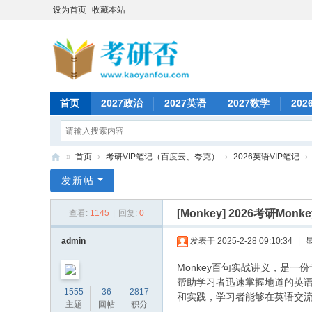
设为首页
收藏本站
首页
2027政治
2027英语
2027数学
202
»
首页
›
考研VIP笔记（百度云、夸克）
›
2026英语VIP笔记
›
考
发新帖
研
[Monkey]
2026考研Mon
查看:
1145
|
回复:
0
否
admin
发表于 2025-2-28 09:10:34
|
Monkey百句实战讲义，是
帮助学习者迅速掌握地道的英
1555
36
2817
和实践，学习者能够在英语交
主题
回帖
积分