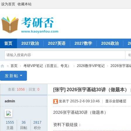
设为首页
收藏本站
首页
2027政治
2027英语
2027数学
2026政治
2
»
首页
›
考研VIP笔记（百度云、夸克）
›
2026数学VIP笔记
›
2026张宇
考
发新帖
研
[张宇]
2026张宇基础30讲（做题本）
查看:
1056
|
回复:
0
否
admin
发表于 2025-2-6 09:10:46
|
显示全部楼层
2026张宇基础30讲（做题本）
1555
36
2817
资料下载链接：
主题
回帖
积分