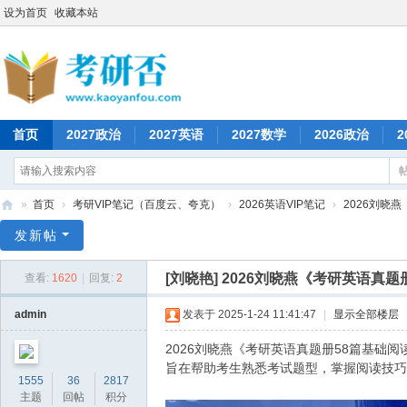
设为首页
收藏本站
首页
2027政治
2027英语
2027数学
2026政治
2
»
首页
›
考研VIP笔记（百度云、夸克）
›
2026英语VIP笔记
›
2026刘晓燕
考
发新帖
研
[刘晓艳]
2026刘晓燕《考研英语真题
查看:
1620
|
回复:
2
否
admin
发表于 2025-1-24 11:41:47
|
显示全部楼层
2026刘晓燕《考研英语真题册58篇基础
旨在帮助考生熟悉考试题型，掌握阅读技巧
1555
36
2817
主题
回帖
积分