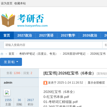
设为首页
收藏本站
首页
2027政治
2027英语
2027数学
2026政治
2
»
首页
›
考研VIP笔记（百度云、夸克）
›
2026英语VIP笔记
›
2026红宝书
考
发新帖
研
[红宝书]
2026红宝书（6本全）
查看:
1286
|
回复:
2
[复制链
否
admin
发表于 2025-1-24 11:26:52
|
显示全部楼层
2026红宝书（6本全）
0-红宝书本体.pdf
1555
36
2817
01-考研词汇精缩版.pdf
主题
回帖
积分
02-26红宝书串记手册.pdf