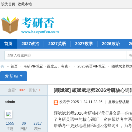
设为首页
收藏本站
首页
2027政治
2027英语
2027数学
2026政治
2
»
首页
›
考研VIP笔记（百度云、夸克）
›
2026英语VIP笔记
›
颉斌斌老师2
考
发新帖
研
[颉斌斌]
颉斌斌老师2026考研核心词
查看:
1002
|
回复:
0
否
admin
发表于 2025-1-24 11:23:26
|
显示全部楼层
颉斌斌老师2026考研核心词汇讲义是一
了考研英语中的核心词汇，旨在帮助考生系
1555
36
2817
帮助考生更好地理解和记忆这些词汇，为考
主题
回帖
积分