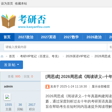
设为首页
收藏本站
首页
2027政治
2027英语
2027数学
2026政治
2
»
首页
›
考研VIP笔记（百度云、夸克）
›
2026英语VIP笔记
›
2026周思成
考
发新帖
研
[周思成]
2026周思成《阅读讲义--
查看:
995
|
回复:
0
否
admin
发表于 2025-1-24 11:16:30
|
显示全部楼层
2026周思成《阅读讲义--十年真题构建
纂，通过深度剖析过去十年的考研英语真题
1555
36
2817
旨在帮助考生在短时间内迅速提升阅读理解
主题
回帖
积分