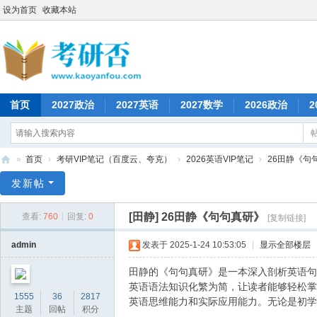
设为首页
收藏本站
首页
2027政治
2027英语
2027数学
2026政治
2
»
首页
›
考研VIP笔记（百度云、夸克）
›
2026英语VIP笔记
›
26田静《句
考
发新帖
研
[田静]
26田静《句句真研》
查看:
760
|
回复:
0
[复制链接]
否
admin
发表于 2025-1-24 10:53:05
|
显示全部楼层
田静的《句句真研》是一本深入剖析英语句
英语语法知识化繁为简，让读者能够轻松掌
1555
36
2817
英语思维能力和实际应用能力。无论是初学
主题
回帖
积分