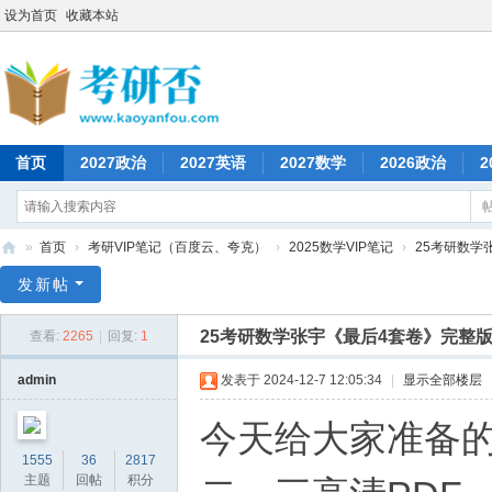
设为首页
收藏本站
首页
2027政治
2027英语
2027数学
2026政治
2
»
首页
›
考研VIP笔记（百度云、夸克）
›
2025数学VIP笔记
›
25考研数学
考
发新帖
研
25考研数学张宇《最后4套卷》完整版p
查看:
2265
|
回复:
1
否
admin
发表于 2024-12-7 12:05:34
|
显示全部楼层
今天给大家准备的是
1555
36
2817
主题
回帖
积分