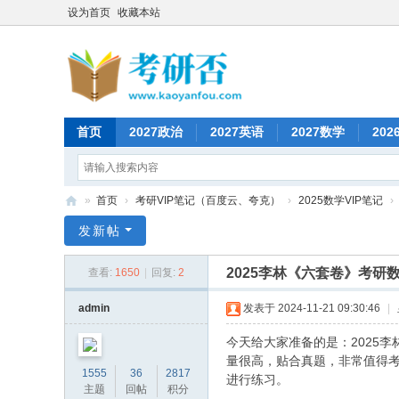
设为首页
收藏本站
首页
2027政治
2027英语
2027数学
202
»
首页
›
考研VIP笔记（百度云、夸克）
›
2025数学VIP笔记
›
考
发新帖
研
2025李林《六套卷》考研
查看:
1650
|
回复:
2
否
admin
发表于 2024-11-21 09:30:46
|
今天给大家准备的是：2025
量很高，贴合真题，非常值得
1555
36
2817
进行练习。
主题
回帖
积分