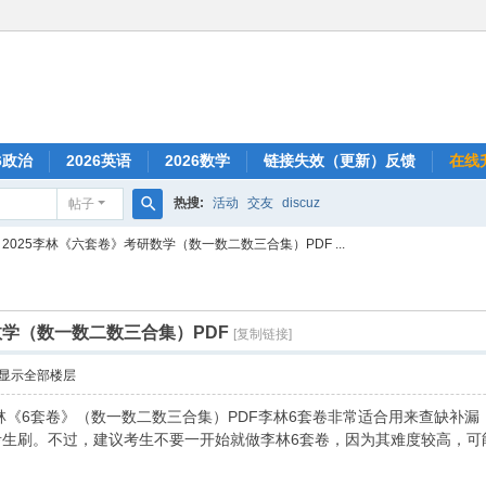
6政治
2026英语
2026数学
链接失效（更新）反馈
在线
热搜:
活动
交友
discuz
帖子
搜
2025李林《六套卷》考研数学（数一数二数三合集）PDF ...
索
数学（数一数二数三合集）PDF
[复制链接]
显示全部楼层
李林《6套卷》（数一数二数三合集）PDF李林6套卷非常适合用来查缺补
考生刷。不过，建议考生不要一开始就做李林6套卷，因为其难度较高，可