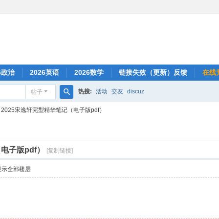
6政治
2026英语
2026数学
链接失效（更新）反馈
在线
热搜:
活动
交友
discuz
帖子
搜
2025宋逸轩完型精华笔记（电子版pdf）
索
电子版pdf）
[复制链接]
显示全部楼层