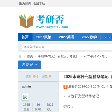
设为首页
收藏本站
首页
2027政治
2027英语
2027数学
202
»
首页
›
考研VIP笔记（百度云、夸克）
›
2025英语VIP笔记
›
考
发新帖
研
2025宋逸轩完型精华笔记（
查看:
842
|
回复:
0
否
admin
发表于 2024-10-8 15:34:01
|
25宋逸轩完型精华笔记
1555
36
2817
链接：
主题
回帖
积分