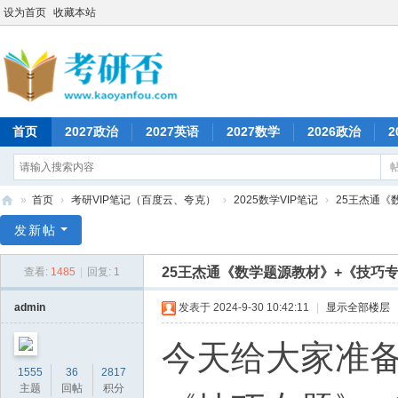
设为首页
收藏本站
首页
2027政治
2027英语
2027数学
2026政治
2
»
首页
›
考研VIP笔记（百度云、夸克）
›
2025数学VIP笔记
›
25王杰通《数
考
发新帖
研
25王杰通《数学题源教材》+《技巧专
查看:
1485
|
回复:
1
否
admin
发表于 2024-9-30 10:42:11
|
显示全部楼层
今天给大家准备
1555
36
2817
主题
回帖
积分