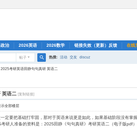
6政治
2026英语
2026数学
链接失效（更新）反馈
在线
热搜:
活动
交友
discuz
帖子
搜
2025考研英语田静句句真研 英语二
索
 英语二
[复制链接]
显示全部楼层
段一定要把基础打牢固，那对于英语来说更是如此，如果基础阶段没有掌
考研人准备的资料是：2025田静《句句真研》考研英语二（电子版pdf）