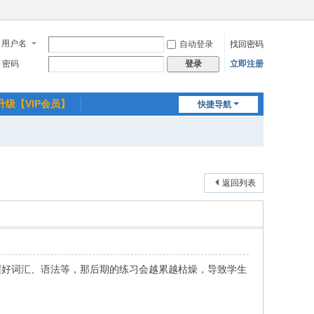
用户名
自动登录
找回密码
密码
立即注册
登录
升级【VIP会员】
快捷导航
返回列表
握好词汇、语法等，那后期的练习会越累越枯燥，导致学生