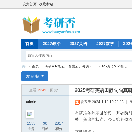
设为首页
收藏本站
首页
2027政治
2027英语
2027数学
202
»
首页
›
考研VIP笔记（百度云、夸克）
›
2025英语VIP笔记
›
考
发新帖
研
2025考研英语田静句句真研
查看:
2349
|
回复:
1
否
admin
发表于 2024-1-11 10:21:13
|
考研准备的基础阶段，基础阶
处于焦虑的状态。今天给各位25
1555
36
2817
主题
回帖
积分
下载链接：