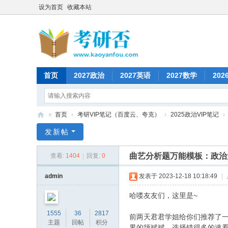
设为首页
收藏本站
首页
2027政治
2027英语
2027数学
202
»
首页
›
考研VIP笔记（百度云、夸克）
›
2025政治VIP笔记
›
考
发新帖
研
曲艺分析题万能模板：政治
查看:
1404
|
回复:
0
否
admin
发表于 2023-12-18 10:18:49
|
哈喽友友们，这里是~
1555
36
2817
前两天君君学姐给你们推荐了一
主题
回帖
积分
界的颉斌斌，选择错得多的速