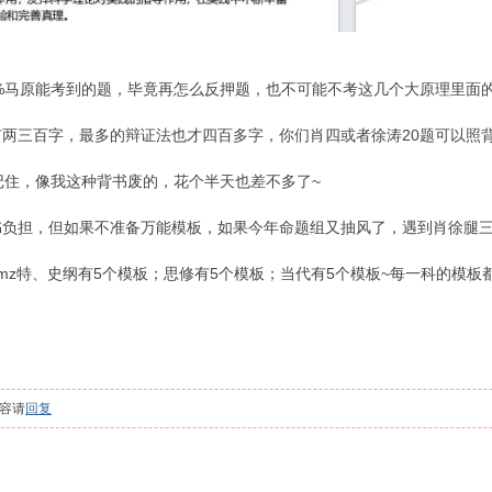
0%马原能考到的题，毕竟再怎么反押题，也不可能不考这几个大原理里面
两三百字，最多的辩证法也才四百多字，你们肖四或者徐涛20题可以照
记住，像我这种背书废的，花个半天也差不多了~
书负担，但如果不准备万能模板，如果今年命题组又抽风了，遇到肖徐腿
mz特、史纲有5个模板；思修有5个模板；当代有5个模板~每一科的模板都
容请
回复