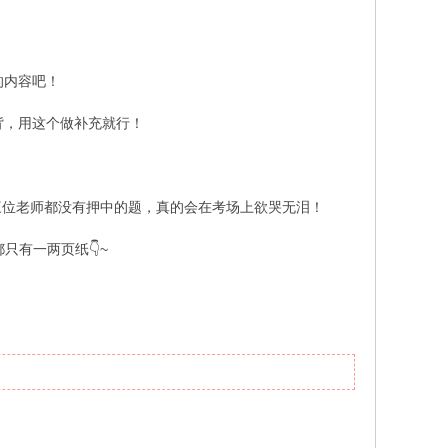
的内容吧！
背，用这个做补充就行！
三位老师都没有押中的题，真的会在考场上欲哭无泪！
只有一两页纸👇~