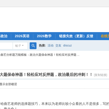
6政治
2026英语
2026数学
链接失效（更新）反馈
在线
热搜:
活动
交友
discuz
帖子
搜
曲艺分析题万能模板：政治大题保命神器！轻松应对反押题 ...
索
大题保命神器！轻松应对反押题，政治最后的冲刺！！
[复制链接]
显示全部楼层
哈曲艺老师的选择题技巧，本来以为老师比较小众看的人不是很多，写的
看，救大命！