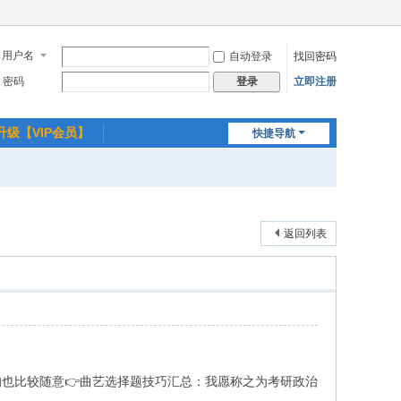
用户名
自动登录
找回密码
密码
立即注册
登录
升级【VIP会员】
快捷导航
返回列表
也比较随意👉曲艺选择题技巧汇总：我愿称之为考研政治