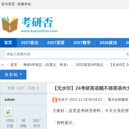
设为首页
收藏本站
首页
2027政治
2027英语
2027数学
2026政治
2
»
首页
›
考研VIP笔记（百度云、夸克）
›
2025英语VIP笔记
›
【无水印】2
考
发新帖
研
【无水印】24考研英语顾不得英语作
查看:
1247
|
回复:
0
否
admin
发表于 2023-11-28 09:04:51
|
显示全部楼层
大家好，这里是考研否资料，今天分享的资
1555
36
2817
「资料展示」
主题
回帖
积分