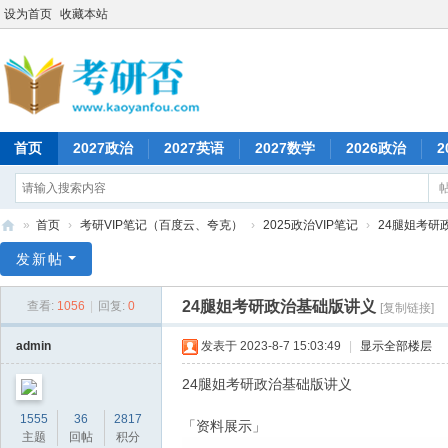
设为首页
收藏本站
首页
2027政治
2027英语
2027数学
2026政治
2
»
首页
›
考研VIP笔记（百度云、夸克）
›
2025政治VIP笔记
›
24腿姐考研
考
发新帖
研
24腿姐考研政治基础版讲义
查看:
1056
|
回复:
0
[复制链接]
否
admin
发表于 2023-8-7 15:03:49
|
显示全部楼层
24腿姐考研政治基础版讲义
1555
36
2817
「资料展示」
主题
回帖
积分