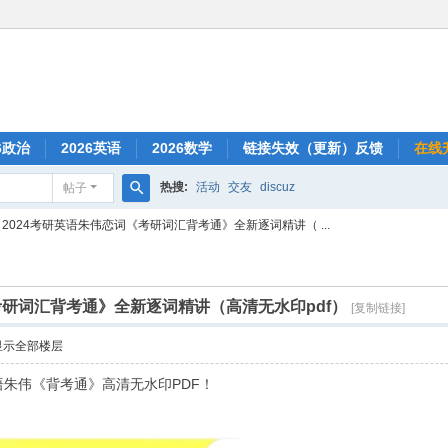
6政治
2026英语
2026数学
链接失效（更新）反馈
在线
热搜:
活动
交友
discuz
帖子
搜
2024考研英语朱伟恋词《考研词汇背考通》全新逐词精讲（ ...
索
考研词汇背考通》全新逐词精讲（高清无水印pdf）
[复制链接]
显示全部楼层
语朱伟《背考通》高清无水印PDF！