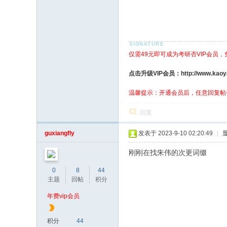
仅需49元即可成为考研否VIP会员
点击升级VIP会员：http://www.kaoyanf
温馨提示：开通会员后，任意回复帖
回复
guxiangfly
发表于 2023-9-10 02:20:49
|
刚刚在找朱伟的次更词缀
0
8
44
主题
回帖
积分
年费vip会员
积分
44