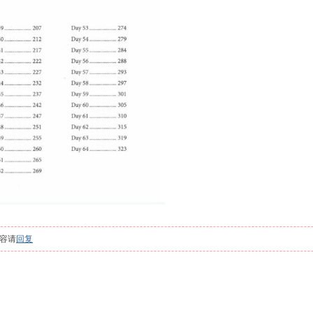
容请
回复