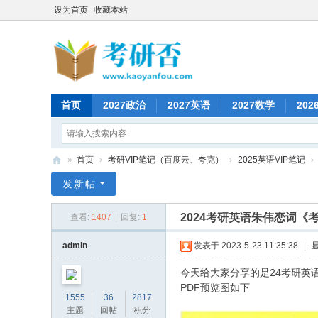
设为首页
收藏本站
首页
2027政治
2027英语
2027数学
202
»
首页
›
考研VIP笔记（百度云、夸克）
›
2025英语VIP笔记
›
考
发新帖
研
2024考研英语朱伟恋词《
查看:
1407
|
回复:
1
否
admin
发表于 2023-5-23 11:35:38
|
今天给大家分享的是24考研英
PDF预览图如下
1555
36
2817
主题
回帖
积分