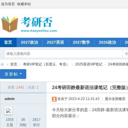
设为首页
收藏本站
首页
2027政治
2027英语
2027数学
2026政治
2
»
首页
›
考研VIP笔记（百度云、夸克）
›
2025英语VIP笔记
›
24考研田静最
考
发新帖
研
24考研田静最新语法课笔记（完整版）
查看:
1491
|
回复:
1
否
admin
发表于 2023-4-22 11:41:43
|
显示全部楼层
今天给大家分享的是：24田静-最新语法课
部分内容展示：
1555
36
2817
主题
回帖
积分