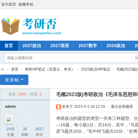
设为首页
收藏本站
首页
2027政治
2027英语
2027数学
2026政治
2
»
首页
›
考研VIP笔记（百度云、夸克）
›
2025政治VIP笔记
›
毛概2023版
考
发新帖
研
毛概2023版|考研政治《毛泽东思想
查看:
1606
|
回复:
1
否
admin
发表于 2023-4-3 18:12:29
|
显示全部楼层
考研政治的题型的类型一共有三种题型。分
—16题，每小题1分，共16分。其中，“马原
1555
36
2817
原”5题共10分，“毛中特”5题共10分，“史纲
主题
回帖
积分