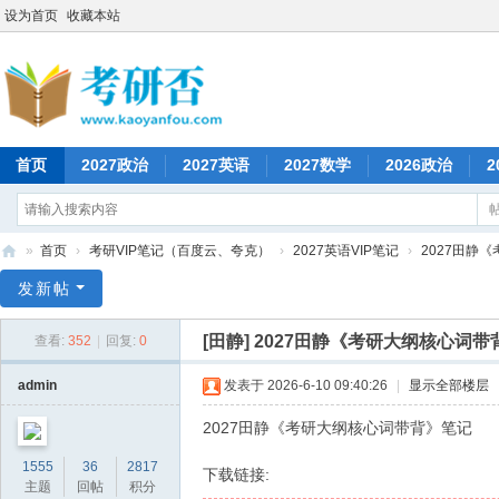
设为首页
收藏本站
首页
2027政治
2027英语
2027数学
2026政治
2
»
首页
›
考研VIP笔记（百度云、夸克）
›
2027英语VIP笔记
›
2027田静
考
发新帖
研
[田静]
2027田静《考研大纲核心词带
查看:
352
|
回复:
0
否
admin
发表于 2026-6-10 09:40:26
|
显示全部楼层
2027田静《考研大纲核心词带背》笔记
1555
36
2817
下载链接:
主题
回帖
积分