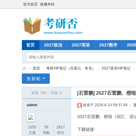
设为首页
收藏本站
首页
2027政治
2027英语
2027数学
202
»
首页
›
考研VIP笔记（百度云、夸克）
›
2027英语VIP笔记
›
考
发新帖
研
[石雷鹏]
2027石雷鹏、橙
查看:
295
|
回复:
0
否
admin
发表于 2026-6-10 09:37:49
|
2027石雷鹏、橙啦《词汇、语
1555
36
2817
下载链接:
主题
回帖
积分