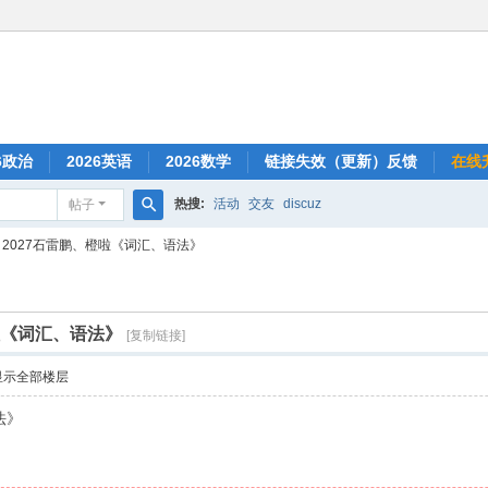
6政治
2026英语
2026数学
链接失效（更新）反馈
在线
热搜:
活动
交友
discuz
帖子
搜
2027石雷鹏、橙啦《词汇、语法》
索
啦《词汇、语法》
[复制链接]
显示全部楼层
法》