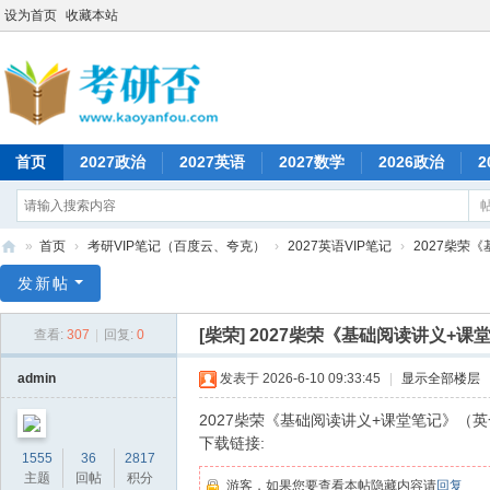
设为首页
收藏本站
首页
2027政治
2027英语
2027数学
2026政治
2
»
首页
›
考研VIP笔记（百度云、夸克）
›
2027英语VIP笔记
›
2027柴荣《
考
发新帖
研
[柴荣]
2027柴荣《基础阅读讲义+课
查看:
307
|
回复:
0
否
admin
发表于 2026-6-10 09:33:45
|
显示全部楼层
2027柴荣《基础阅读讲义+课堂笔记》（英
下载链接:
1555
36
2817
主题
回帖
积分
游客，如果您要查看本帖隐藏内容请
回复