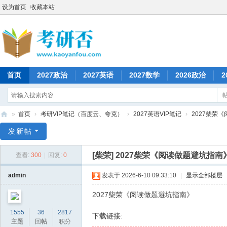
设为首页
收藏本站
首页
2027政治
2027英语
2027数学
2026政治
2
»
首页
›
考研VIP笔记（百度云、夸克）
›
2027英语VIP笔记
›
2027柴荣
考
发新帖
研
[柴荣]
2027柴荣《阅读做题避坑指南
查看:
300
|
回复:
0
否
admin
发表于 2026-6-10 09:33:10
|
显示全部楼层
2027柴荣《阅读做题避坑指南》
1555
36
2817
下载链接:
主题
回帖
积分