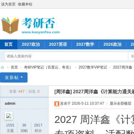
设为首页
收藏本站
首页
2027政治
2027英语
2027数学
2026政治
2
»
首页
›
考研VIP笔记（百度云、夸克）
›
2027数学VIP笔记
›
2027周洋
考
发新帖
研
[周洋鑫]
2027周洋鑫《计算能力通关
查看:
447
|
回复:
0
否
admin
发表于 2026-5-11 10:37:47
|
显示全部楼层
2027 周洋鑫
1555
36
2817
主题
回帖
积分