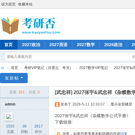
设为首页
收藏本站
首页
2027政治
2027英语
2027数学
2026政治
2
»
首页
›
考研VIP笔记（百度云、夸克）
›
2027数学VIP笔记
›
2027张宇&
考
发新帖
研
[武忠祥]
2027张宇&武忠祥《杂糅数
查看:
321
|
回复:
0
否
admin
发表于 2026-5-11 10:33:07
|
显示全部楼层
2027张宇&武忠祥《杂糅数学公式手册》
下载链接:
1555
36
2817
主题
回帖
积分
游客，如果您要查看本帖隐藏内容请
回复