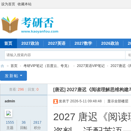
设为首页
收藏本站
首页
2027政治
2027英语
2027数学
2026政治
2
»
首页
›
考研VIP笔记（百度云、夸克）
›
2027英语VIP笔记
›
2027唐迟
考
发新帖
研
[唐迟]
2027唐迟《阅读理解思维构建
查看:
296
|
回复:
0
否
admin
发表于 2026-5-11 09:48:48
|
显示全部楼层
2027 唐迟《
1555
36
2817
主题
回帖
积分