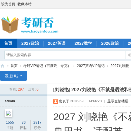
设为首页
收藏本站
首页
2027政治
2027英语
2027数学
2026政治
2
»
首页
›
考研VIP笔记（百度云、夸克）
›
2027英语VIP笔记
›
2027刘晓
考
发新帖
研
[刘晓艳]
2027刘晓艳《不就是语法和
查看:
297
|
回复:
0
否
admin
发表于 2026-5-11 09:44:28
|
显示全部楼层
2027 刘晓艳
1555
36
2817
主题
回帖
积分