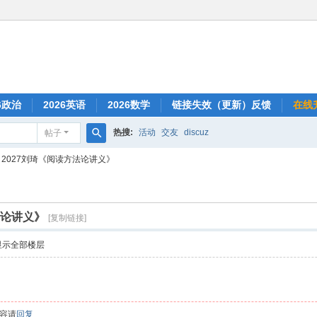
6政治
2026英语
2026数学
链接失效（更新）反馈
在线
热搜:
活动
交友
discuz
帖子
搜
2027刘琦《阅读方法论讲义》
索
法论讲义》
[复制链接]
显示全部楼层
容请
回复