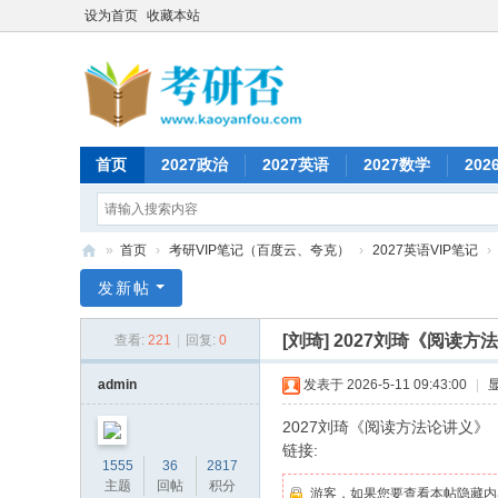
设为首页
收藏本站
首页
2027政治
2027英语
2027数学
202
»
首页
›
考研VIP笔记（百度云、夸克）
›
2027英语VIP笔记
›
考
发新帖
研
[刘琦]
2027刘琦《阅读方
查看:
221
|
回复:
0
否
admin
发表于 2026-5-11 09:43:00
|
2027刘琦《阅读方法论讲义》
链接:
1555
36
2817
主题
回帖
积分
游客，如果您要查看本帖隐藏内