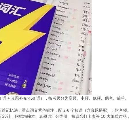
58 词 + 真题补充 468 词），按考频分为高频、中频、低频、偶考、简单、
语境三维记忆法；重点词义紫色标注，配 2-6 个短语（含真题搭配）；附考
化助记设计；附赠精缩本、真题词汇分类册、抗遗忘打卡表等 10 大纸质