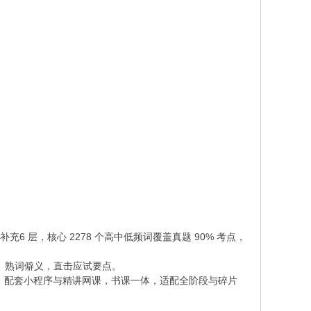
补充6 层，核心 2278 个高中低频词覆盖真题 90% 考点，
频、熟词僻义，直击应试要点。
赠品，配套小程序与精讲网课，书课一体，适配全阶段与碎片