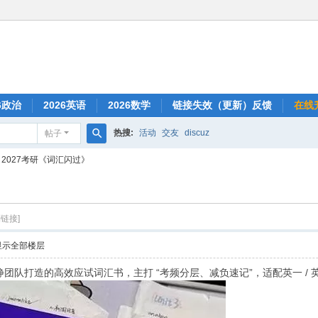
6政治
2026英语
2026数学
链接失效（更新）反馈
在线
热搜:
活动
交友
discuz
帖子
搜
2027考研《词汇闪过》
索
制链接]
显示全部楼层
静团队打造的高效应试词汇书，主打 “考频分层、减负速记”，适配英一 /