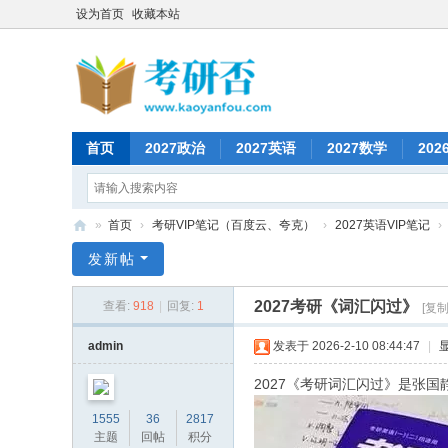
设为首页
收藏本站
首页
2027政治
2027英语
2027数学
202
»
首页
›
考研VIP笔记（百度云、夸克）
›
2027英语VIP笔记
›
考
发新帖
研
2027考研《词汇闪过》
查看:
918
|
回复:
1
[复
否
admin
发表于 2026-2-10 08:44:47
|
2027《考研词汇闪过》是张国
1555
36
2817
主题
回帖
积分