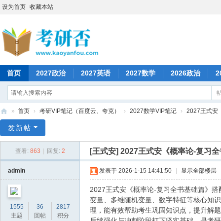
设为首页
收藏本站
首页
2027政治
2027英语
2027数学
2026政治
2
»
首页
›
考研VIP笔记（百度云、夸克）
›
2027数学VIP笔记
›
2027王式安
考
发新帖
研
[王式安]
2027王式安《概率论-复习
查看:
863
|
回复:
2
否
admin
发表于 2026-1-15 14:41:50
|
显示全部楼层
2027王式安《概率论-复习全书基础篇
变量、多维随机变量、数字特征等核心知识
1555
36
2817
理，能有效帮助考生巩固知识点，提升解题
主题
回帖
积分
后续强化与冲刺阶段打下坚实基础，是考研