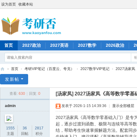
设为首页
收藏本站
首页
2027政治
2027英语
2027数学
2026政治
2
»
首页
›
考研VIP笔记（百度云、夸克）
›
2027数学VIP笔记
›
2027汤家
考
发新帖
研
[汤家凤]
2027汤家凤《高等数学零基
查看:
630
|
回复:
0
否
admin
发表于 2026-1-15 14:39:36
|
显示全部楼层
2027汤家凤《高等数学零基础入门》是
起，逐步过渡到函数、极限与连续等高等数
1555
36
2817
结，帮助考生快速掌握解题方法。配套同步
主题
回帖
积分
生快速入门。建议搭配《高等数学辅导讲义》