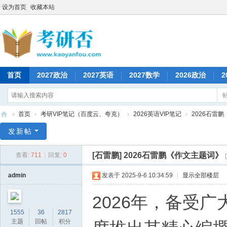
设为首页
收藏本站
首页
2027政治
2027英语
2027数学
2026政治
2
»
首页
›
考研VIP笔记（百度云、夸克）
›
2026英语VIP笔记
›
2026石雷
考
发新帖
研
[石雷鹏]
2026石雷鹏《作文主题词》
查看:
711
|
回复:
0
否
admin
发表于 2025-9-6 10:34:59
|
显示全部楼层
2026年，备受
1555
36
2817
主题
回帖
积分