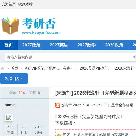
设为首页
收藏本站
首页
2027政治
2027英语
2027数学
2026政治
2
»
首页
›
考研VIP笔记（百度云、夸克）
›
2026英语VIP笔记
›
2026宋逸
考
发新帖
研
[宋逸轩]
2026宋逸轩《完型新题型高
查看:
714
|
回复:
0
否
admin
发表于 2025-6-30 15:15:39
|
显示全部楼层
2026宋逸轩《完型新题型高分讲义》
下载链接：
1555
36
2817
主题
回帖
积分
游客，如果您要查看本帖隐藏内容请
回复