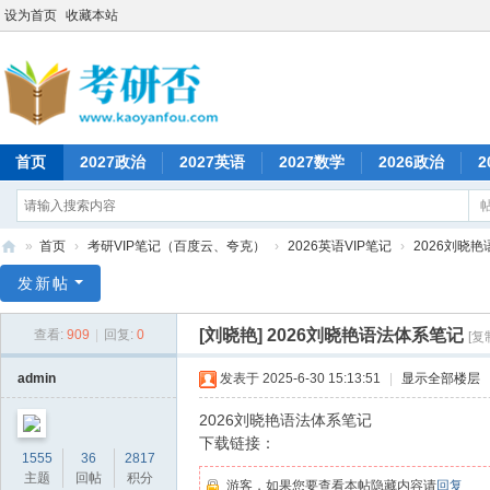
设为首页
收藏本站
首页
2027政治
2027英语
2027数学
2026政治
2
»
首页
›
考研VIP笔记（百度云、夸克）
›
2026英语VIP笔记
›
2026刘晓
考
发新帖
研
[刘晓艳]
2026刘晓艳语法体系笔记
查看:
909
|
回复:
0
[复
否
admin
发表于 2025-6-30 15:13:51
|
显示全部楼层
2026刘晓艳语法体系笔记
下载链接：
1555
36
2817
主题
回帖
积分
游客，如果您要查看本帖隐藏内容请
回复