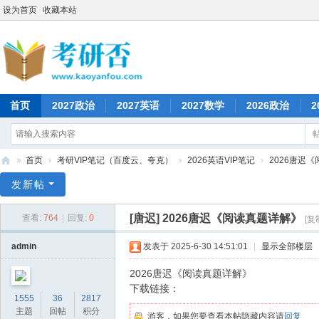
设为首页
收藏本站
首页
2027政治
2027英语
2027数学
2026政治
2
»
首页
›
考研VIP笔记（百度云、夸克）
›
2026英语VIP笔记
›
2026唐迟
考
发新帖
研
[唐迟]
2026唐迟《阅读真题详解》
查看:
764
|
回复:
0
[复
否
admin
发表于 2025-6-30 14:51:01
|
显示全部楼层
2026唐迟《阅读真题详解》
下载链接：
1555
36
2817
主题
回帖
积分
游客，如果您要查看本帖隐藏内容请
回复