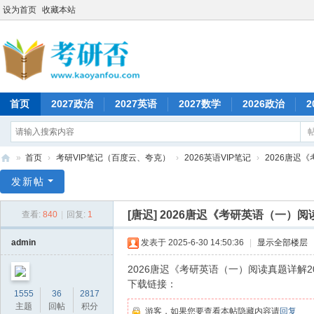
设为首页
收藏本站
首页
2027政治
2027英语
2027数学
2026政治
2
»
首页
›
考研VIP笔记（百度云、夸克）
›
2026英语VIP笔记
›
2026唐迟《
考
发新帖
研
[唐迟]
2026唐迟《考研英语（一）阅读
查看:
840
|
回复:
1
否
admin
发表于 2025-6-30 14:50:36
|
显示全部楼层
2026唐迟《考研英语（一）阅读真题详解201
下载链接：
1555
36
2817
主题
回帖
积分
游客，如果您要查看本帖隐藏内容请
回复