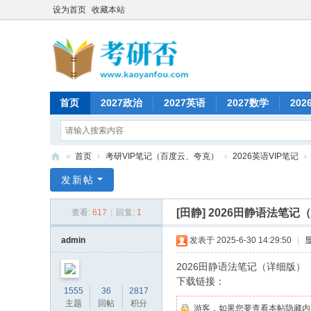
设为首页
收藏本站
首页
2027政治
2027英语
2027数学
202
»
首页
›
考研VIP笔记（百度云、夸克）
›
2026英语VIP笔记
›
考
发新帖
研
[田静]
2026田静语法笔记
查看:
617
|
回复:
1
否
admin
发表于 2025-6-30 14:29:50
|
2026田静语法笔记（详细版）
下载链接：
1555
36
2817
主题
回帖
积分
游客，如果您要查看本帖隐藏内