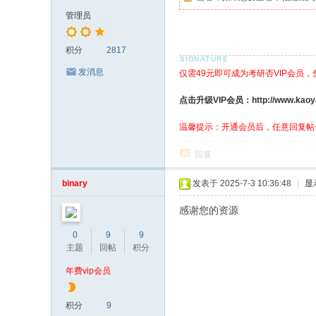
管理员
积分
2817
发消息
仅需49元即可成为考研否VIP会员
点击升级VIP会员：http://www.kaoyanf
温馨提示：开通会员后，任意回复帖
回复
binary
发表于 2025-7-3 10:36:48
|
显
感谢您的资源
0
9
9
主题
回帖
积分
年费vip会员
积分
9