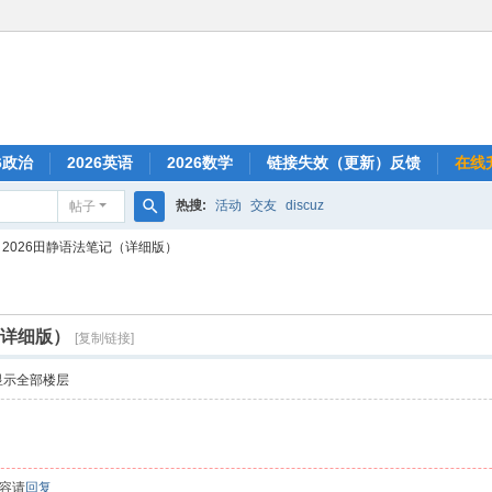
6政治
2026英语
2026数学
链接失效（更新）反馈
在线
热搜:
活动
交友
discuz
帖子
搜
2026田静语法笔记（详细版）
索
（详细版）
[复制链接]
显示全部楼层
容请
回复