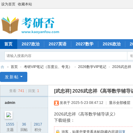
设为首页
收藏本站
首页
2027政治
2027英语
2027数学
2026政治
2
»
首页
›
考研VIP笔记（百度云、夸克）
›
2026数学VIP笔记
›
2026武忠
考
发新帖
研
[武忠祥]
2026武忠祥《高等数学辅导
查看:
741
|
回复:
1
否
admin
发表于 2025-5-23 08:47:12
|
显示全部楼层
2026武忠祥《高等数学辅导讲义》
下载链接：
1555
36
2817
主题
回帖
积分
游客，如果您要查看本帖隐藏内容请
回复