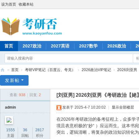
设为首页
收藏本站
首页
2027政治
2027英语
2027数学
2026政治
2
»
首页
›
考研VIP笔记（百度云、夸克）
›
2026政治VIP笔记
›
2026刘亚
考
发新帖
研
[刘亚男]
2026刘亚男《考研政治【姥
查看:
938
|
回复:
2
否
admin
发表于 2025-4-7 10:20:02
|
显示全部楼层
在2026年考研政治的备考征程上，众多
境且表意积极的“妙” ）应运而生。这本
1555
36
2817
突出，逻辑清晰，将复杂的政治知识转化为
主题
回帖
积分