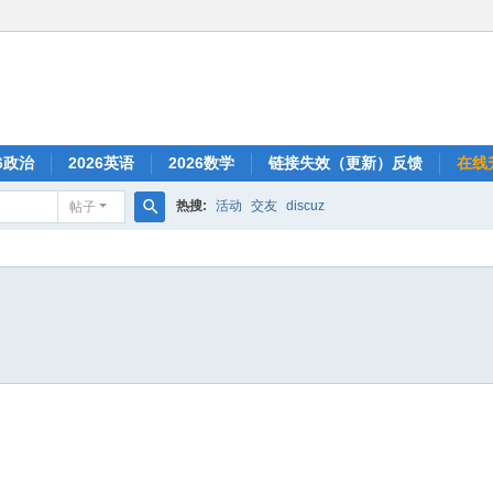
26政治
2026英语
2026数学
链接失效（更新）反馈
在线
热搜:
活动
交友
discuz
帖子
搜
索