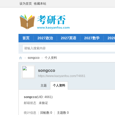
设为首页
收藏本站
首页
2027政治
2027英语
2027数学
20
›
songcco
›
个人资料
考
songcco
研
https://www.kaoyanfou.com/?4661
否
主题
个人资料
songcco
(UID: 4661)
邮箱状态
未验证
统计信息
|
回帖数 0
|
主题数 0